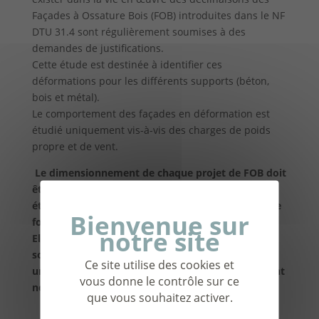
Façades à Ossature Bois (FOB) introduites dans le NF
DTU 31.4 sont régulièrement soumises à des
demandes de justifications.
Cette étude est destinée à identifier ces
déformations pour les différents supports (béton,
bois et métal).
Le comportement des façades en déformation est
étudié uniquement vis-à-vis des charges de poids
propre et de vent.
Le dimensionnement de chaque projet de FOB doit
être réalisé conformément au NF DTU 31.4. Cette
étude présente une explication pédagogique sur le
fonctionnement mécanique des FOB.
Elle a pour vocation de comprendre les
sollicitations appliquées à la FOB et appréhender
Ce site utilise des cookies et
une justification mécanique associée. Ce document
vous donne le contrôle sur ce
ne constitue pas une note de calcul.
que vous souhaitez activer.