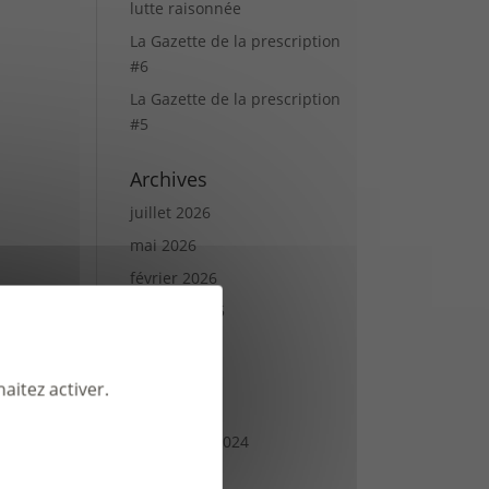
lutte raisonnée
La Gazette de la prescription
#6
La Gazette de la prescription
#5
Archives
juillet 2026
mai 2026
février 2026
octobre 2025
juillet 2025
juin 2025
aitez activer.
février 2025
septembre 2024
janvier 2024