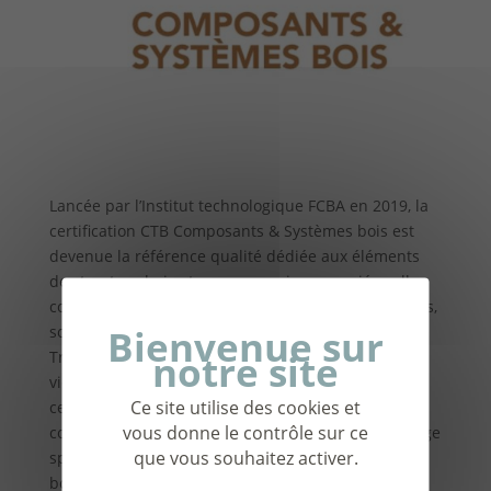
Lancée par l’Institut technologique FCBA en 2019, la
certification CTB Composants & Systèmes bois est
devenue la référence qualité dédiée aux éléments
de structure bois et aux accessoires associés : elle
compte aujourd’hui 41 solutions et produits certifiés,
soit 32 acteurs engagés dans la démarche.
Trois d’entre eux, Cobs, Mathis et XLAM-Industrie,
viennent ainsi de voir leurs produits admis à cette
Ce site utilise des cookies et
certification : des solutions différentes et
vous donne le contrôle sur ce
complémentaires, qui illustrent parfaitement le large
que vous souhaitez activer.
spectre couvert par CTB Composants & Systèmes
bois.